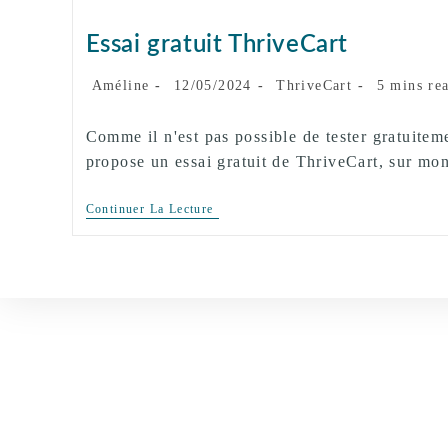
Essai gratuit ThriveCart
Auteur/autrice
Publication
Post
Temps
Améline
12/05/2024
ThriveCart
5 mins re
de
publiée :
category:
de
la
lecture :
Comme il n'est pas possible de tester gratuitem
publication :
propose un essai gratuit de ThriveCart, sur mo
Essai
Continuer La Lecture
Gratuit
ThriveCart