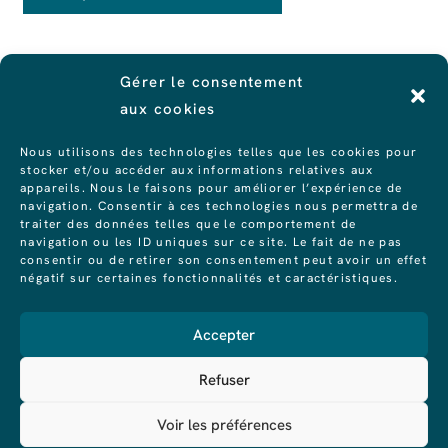
Gérer le consentement
Merci !
aux cookies
Nous utilisons des technologies telles que les cookies pour
Surveille ta boîte mail, tu vas bientôt recevoir
stocker et/ou accéder aux informations relatives aux
appareils. Nous le faisons pour améliorer l’expérience de
tes templates NOTION.
navigation. Consentir à ces technologies nous permettra de
traiter des données telles que le comportement de
navigation ou les ID uniques sur ce site. Le fait de ne pas
Pense à bien confirmer ton inscription pour
consentir ou de retirer son consentement peut avoir un effet
recevoir les templates.
négatif sur certaines fonctionnalités et caractéristiques.
Essayer Notion
Accepter
Refuser
Voir les préférences
CGV
Mentions légales
Politique de cookies (UE)